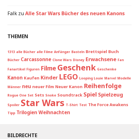
Falk
zu
Alle Star Wars Bücher des neuen Kanons
THEMEN
Brettspiel
Buch
1313
alle Bücher
alle Filme
Anfänger
Basteln
Erwachsene
Carcassonne
Bücher
Clone Wars
Disney
Fan
Geschenk
Filme
Fanartikel
Figuren
Geschenke
LEGO
Kinder
Kanon
Kaufen
Looping Louie
Marvel
Modelle
Reihenfolge
neu
neuer Film
Neuer Kanon
Männer
Spiel
Spielzeug
Sets
Soundtrack
Rogue One
Set
Snoke
Star Wars
The Force Awakens
Spoiler
T-Shirt
Test
Trilogien
Weihnachten
Tipp
BILDRECHTE