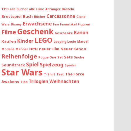
1313
alle Bücher
alle Filme
Anfänger
Basteln
Carcassonne
Brettspiel
Buch
Bücher
Clone
Erwachsene
Wars
Disney
Fan
Fanartikel
Figuren
Geschenk
Filme
Kanon
Geschenke
LEGO
Kinder
Kaufen
Looping Louie
Marvel
neu
neuer Film
Neuer Kanon
Modelle
Männer
Reihenfolge
Sets
Rogue One
Set
Snoke
Spiel
Spielzeug
Soundtrack
Spoiler
Star Wars
The Force
T-Shirt
Test
Trilogien
Weihnachten
Awakens
Tipp