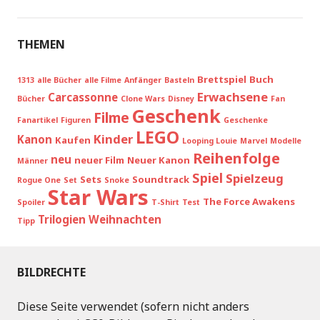
THEMEN
Brettspiel
Buch
1313
alle Bücher
alle Filme
Anfänger
Basteln
Erwachsene
Carcassonne
Bücher
Clone Wars
Disney
Fan
Geschenk
Filme
Fanartikel
Figuren
Geschenke
LEGO
Kinder
Kanon
Kaufen
Looping Louie
Marvel
Modelle
Reihenfolge
neu
neuer Film
Neuer Kanon
Männer
Spiel
Spielzeug
Sets
Soundtrack
Rogue One
Set
Snoke
Star Wars
The Force Awakens
Spoiler
T-Shirt
Test
Trilogien
Weihnachten
Tipp
BILDRECHTE
Diese Seite verwendet (sofern nicht anders