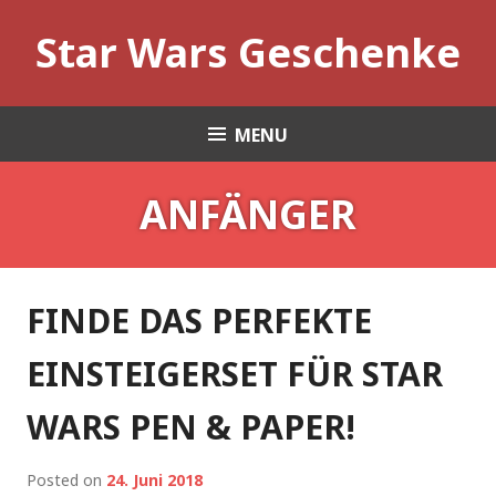
Skip
Star Wars Geschenke
to
content
MENU
ANFÄNGER
FINDE DAS PERFEKTE
EINSTEIGERSET FÜR STAR
WARS PEN & PAPER!
Posted on
24. Juni 2018