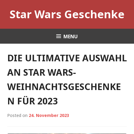
Skip
Star Wars Geschenke
to
content
MENU
NEWS
DIE ULTIMATIVE AUSWAHL
AN STAR WARS-
WEIHNACHTSGESCHENKE
N FÜR 2023
Posted on
24. November 2023