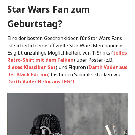
Star Wars Fan zum
Geburtstag?
Eine der besten Geschenkideen für Star Wars Fans
ist sicherlich eine offizielle Star Wars Merchandise.
Es gibt unzählige Möglichkeiten, von T-Shirts (
tolles
Retro-Shirt mit dem Falken
) über Poster (z.B.
dieses Klassiker-Set
) und Figuren (
Darth Vader aus
der Black Edition
) bis hin zu Sammlerstücken wie
Darth Vader Helm aus LEGO
.