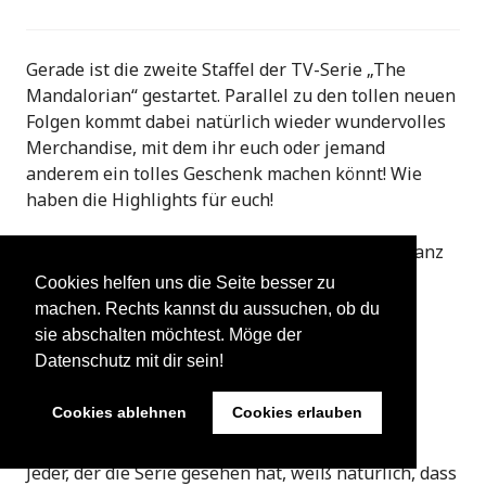
Gerade ist die zweite Staffel der TV-Serie „The
Mandalorian“ gestartet. Parallel zu den tollen neuen
Folgen kommt dabei natürlich wieder wundervolles
Merchandise, mit dem ihr euch oder jemand
anderem ein tolles Geschenk machen könnt! Wie
haben die Highlights für euch!
Die besten Mandalorian-Geschenke findet ihr ganz
unten im Artikel, zunächst wollen wir erst ein
Cookies helfen uns die Seite besser zu
bisschen nach Kategorien aufteilen.
machen. Rechts kannst du aussuchen, ob du
sie abschalten möchtest. Möge der
Baby Yoda (Grogu) zum
Datenschutz mit dir sein!
Verschenken
Cookies ablehnen
Cookies erlauben
Jeder, der die Serie gesehen hat, weiß natürlich, dass