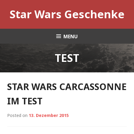
Skip
Star Wars Geschenke
to
content
MENU
TEST
STAR WARS CARCASSONNE
IM TEST
Posted on
13. Dezember 2015