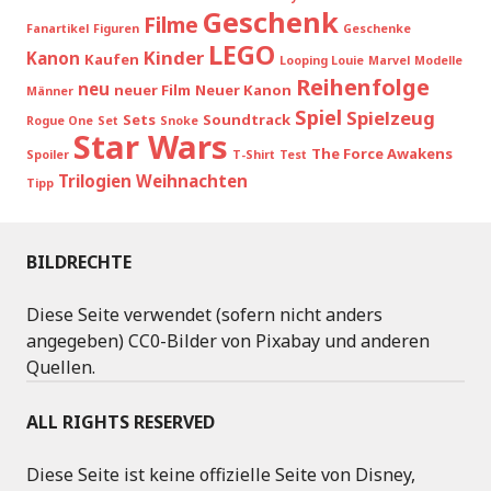
Geschenk
Filme
Fanartikel
Figuren
Geschenke
LEGO
Kinder
Kanon
Kaufen
Looping Louie
Marvel
Modelle
Reihenfolge
neu
neuer Film
Neuer Kanon
Männer
Spiel
Spielzeug
Sets
Soundtrack
Rogue One
Set
Snoke
Star Wars
The Force Awakens
Spoiler
T-Shirt
Test
Trilogien
Weihnachten
Tipp
BILDRECHTE
Diese Seite verwendet (sofern nicht anders
angegeben) CC0-Bilder von Pixabay und anderen
Quellen.
ALL RIGHTS RESERVED
Diese Seite ist keine offizielle Seite von Disney,