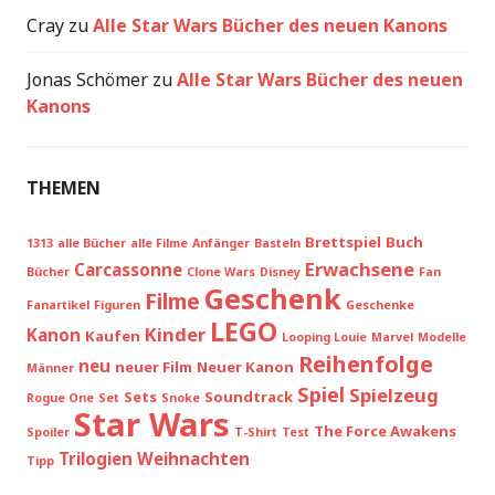
Cray
zu
Alle Star Wars Bücher des neuen Kanons
Jonas Schömer
zu
Alle Star Wars Bücher des neuen
Kanons
THEMEN
Brettspiel
Buch
1313
alle Bücher
alle Filme
Anfänger
Basteln
Erwachsene
Carcassonne
Bücher
Clone Wars
Disney
Fan
Geschenk
Filme
Fanartikel
Figuren
Geschenke
LEGO
Kinder
Kanon
Kaufen
Looping Louie
Marvel
Modelle
Reihenfolge
neu
neuer Film
Neuer Kanon
Männer
Spiel
Spielzeug
Sets
Soundtrack
Rogue One
Set
Snoke
Star Wars
The Force Awakens
Spoiler
T-Shirt
Test
Trilogien
Weihnachten
Tipp