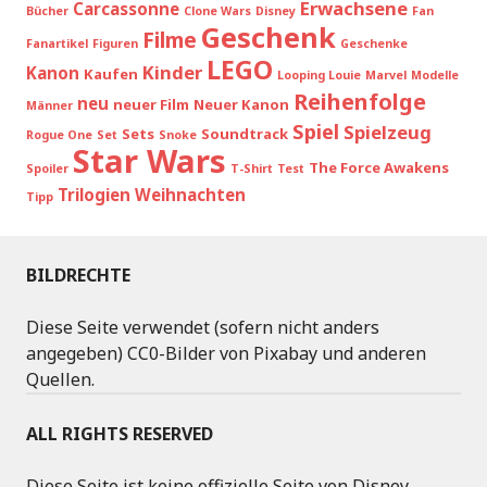
Erwachsene
Carcassonne
Bücher
Clone Wars
Disney
Fan
Geschenk
Filme
Fanartikel
Figuren
Geschenke
LEGO
Kinder
Kanon
Kaufen
Looping Louie
Marvel
Modelle
Reihenfolge
neu
neuer Film
Neuer Kanon
Männer
Spiel
Spielzeug
Sets
Soundtrack
Rogue One
Set
Snoke
Star Wars
The Force Awakens
Spoiler
T-Shirt
Test
Trilogien
Weihnachten
Tipp
BILDRECHTE
Diese Seite verwendet (sofern nicht anders
angegeben) CC0-Bilder von Pixabay und anderen
Quellen.
ALL RIGHTS RESERVED
Diese Seite ist keine offizielle Seite von Disney,