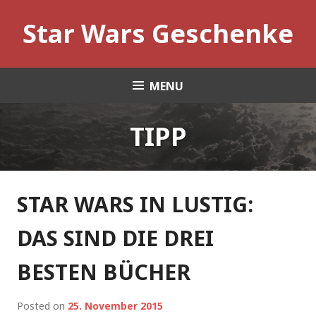
Skip
Star Wars Geschenke
to
content
MENU
TIPP
STAR WARS IN LUSTIG:
DAS SIND DIE DREI
BESTEN BÜCHER
Posted on
25. November 2015