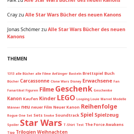
Cray
zu
Alle Star Wars Bücher des neuen Kanons
Jonas Schömer
zu
Alle Star Wars Bücher des neuen
Kanons
THEMEN
Brettspiel
Buch
1313
alle Bücher
alle Filme
Anfänger
Basteln
Erwachsene
Carcassonne
Bücher
Clone Wars
Disney
Fan
Geschenk
Filme
Fanartikel
Figuren
Geschenke
LEGO
Kinder
Kanon
Kaufen
Looping Louie
Marvel
Modelle
Reihenfolge
neu
neuer Film
Neuer Kanon
Männer
Spiel
Spielzeug
Sets
Soundtrack
Rogue One
Set
Snoke
Star Wars
The Force Awakens
Spoiler
T-Shirt
Test
Trilogien
Weihnachten
Tipp