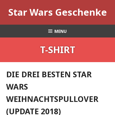
Skip
Star Wars Geschenke
to
content
MENU
T-SHIRT
DIE DREI BESTEN STAR
WARS
WEIHNACHTSPULLOVER
(UPDATE 2018)