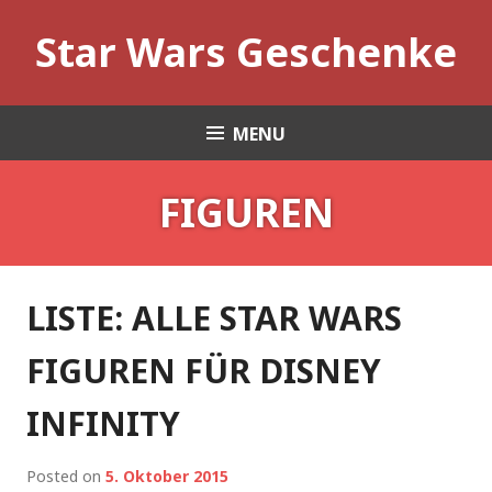
Skip
Star Wars Geschenke
to
content
MENU
FIGUREN
LISTE: ALLE STAR WARS
FIGUREN FÜR DISNEY
INFINITY
Posted on
5. Oktober 2015