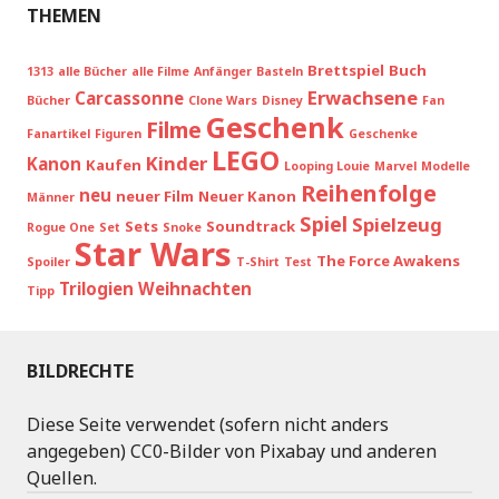
THEMEN
Brettspiel
Buch
1313
alle Bücher
alle Filme
Anfänger
Basteln
Erwachsene
Carcassonne
Bücher
Clone Wars
Disney
Fan
Geschenk
Filme
Fanartikel
Figuren
Geschenke
LEGO
Kinder
Kanon
Kaufen
Looping Louie
Marvel
Modelle
Reihenfolge
neu
neuer Film
Neuer Kanon
Männer
Spiel
Spielzeug
Sets
Soundtrack
Rogue One
Set
Snoke
Star Wars
The Force Awakens
Spoiler
T-Shirt
Test
Trilogien
Weihnachten
Tipp
BILDRECHTE
Diese Seite verwendet (sofern nicht anders
angegeben) CC0-Bilder von Pixabay und anderen
Quellen.