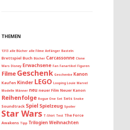
THEMEN
1313
alle Bücher
alle Filme
Anfänger
Basteln
Carcassonne
Brettspiel
Buch
Bücher
Clone
Erwachsene
Wars
Disney
Fan
Fanartikel
Figuren
Geschenk
Filme
Kanon
Geschenke
LEGO
Kinder
Kaufen
Looping Louie
Marvel
neu
neuer Film
Neuer Kanon
Modelle
Männer
Reihenfolge
Sets
Rogue One
Set
Snoke
Spiel
Spielzeug
Soundtrack
Spoiler
Star Wars
The Force
T-Shirt
Test
Trilogien
Weihnachten
Awakens
Tipp