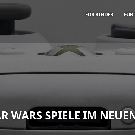
FÜR KINDER
FÜR
AR WARS SPIELE IM NEU