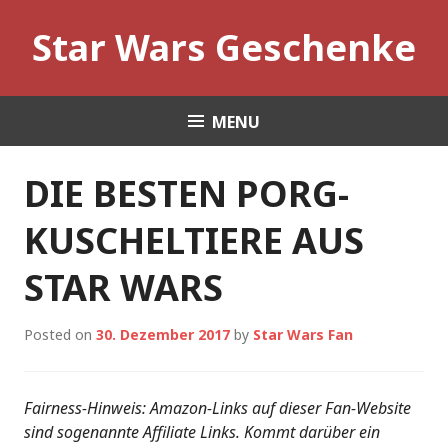
Skip
Star Wars Geschenke
to
content
MENU
DIE BESTEN PORG-
KUSCHELTIERE AUS
STAR WARS
Posted on
30. Dezember 2017
by
Star Wars Fan
Fairness-Hinweis: Amazon-Links auf dieser Fan-Website
sind sogenannte Affiliate Links. Kommt darüber ein