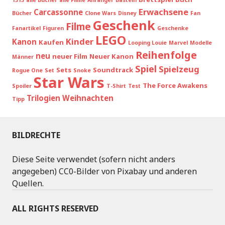
1313
alle Bücher
alle Filme
Anfänger
Basteln
Erwachsene
Carcassonne
Bücher
Clone Wars
Disney
Fan
Geschenk
Filme
Fanartikel
Figuren
Geschenke
LEGO
Kinder
Kanon
Kaufen
Looping Louie
Marvel
Modelle
Reihenfolge
neu
neuer Film
Neuer Kanon
Männer
Spiel
Spielzeug
Sets
Soundtrack
Rogue One
Set
Snoke
Star Wars
The Force Awakens
Spoiler
T-Shirt
Test
Trilogien
Weihnachten
Tipp
BILDRECHTE
Diese Seite verwendet (sofern nicht anders
angegeben) CC0-Bilder von Pixabay und anderen
Quellen.
ALL RIGHTS RESERVED