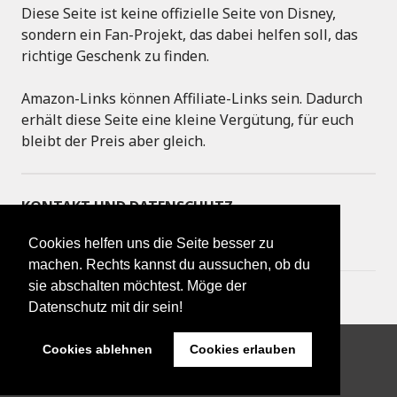
Diese Seite ist keine offizielle Seite von Disney,
sondern ein Fan-Projekt, das dabei helfen soll, das
richtige Geschenk zu finden.
Amazon-Links können Affiliate-Links sein. Dadurch
erhält diese Seite eine kleine Vergütung, für euch
bleibt der Preis aber gleich.
KONTAKT UND DATENSCHUTZ
Cookies helfen uns die Seite besser zu
IMPRESSUM
machen. Rechts kannst du aussuchen, ob du
sie abschalten möchtest. Möge der
DATENSCHUTZERKLÄRUNG
Datenschutz mit dir sein!
Cookies ablehnen
Cookies erlauben
Proudly powered by WordPress
|
Theme: Goran by
WordPress.com
.