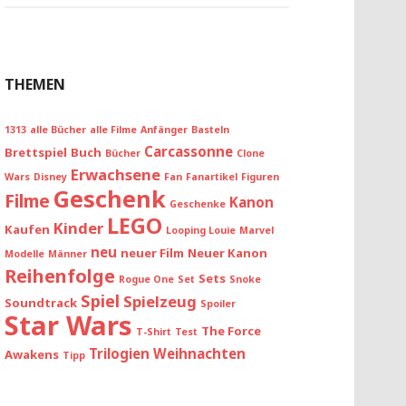
THEMEN
1313
alle Bücher
alle Filme
Anfänger
Basteln
Carcassonne
Brettspiel
Buch
Bücher
Clone
Erwachsene
Wars
Disney
Fan
Fanartikel
Figuren
Geschenk
Filme
Kanon
Geschenke
LEGO
Kinder
Kaufen
Looping Louie
Marvel
neu
neuer Film
Neuer Kanon
Modelle
Männer
Reihenfolge
Sets
Rogue One
Set
Snoke
Spiel
Spielzeug
Soundtrack
Spoiler
Star Wars
The Force
T-Shirt
Test
Trilogien
Weihnachten
Awakens
Tipp