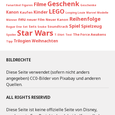
Geschenk
Filme
Fanartikel
Figuren
Geschenke
LEGO
Kinder
Kanon
Kaufen
Looping Louie
Marvel
Modelle
Reihenfolge
neu
neuer Film
Neuer Kanon
Männer
Spiel
Spielzeug
Sets
Soundtrack
Rogue One
Set
Snoke
Star Wars
The Force Awakens
Spoiler
T-Shirt
Test
Trilogien
Weihnachten
Tipp
BILDRECHTE
Diese Seite verwendet (sofern nicht anders
angegeben) CC0-Bilder von Pixabay und anderen
Quellen.
ALL RIGHTS RESERVED
Diese Seite ist keine offizielle Seite von Disney,