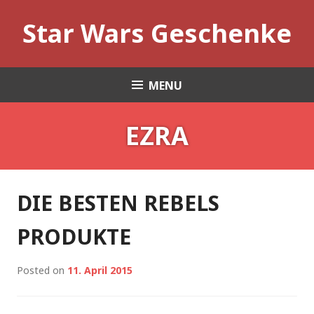
Skip
Star Wars Geschenke
to
content
MENU
EZRA
DIE BESTEN REBELS
PRODUKTE
Posted on
11. April 2015