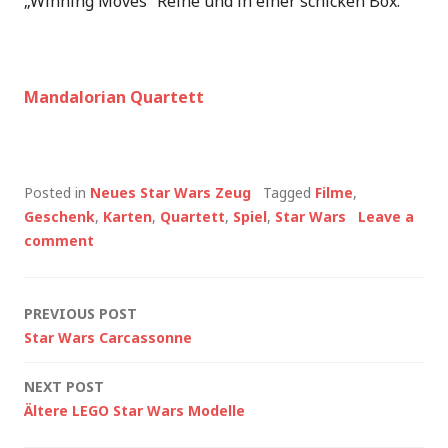
„Winning Moves“ Reihe und in einer schicken Box.
Mandalorian Quartett
Posted in
Neues Star Wars Zeug
Tagged
Filme
,
Geschenk
,
Karten
,
Quartett
,
Spiel
,
Star Wars
Leave a
comment
Post
PREVIOUS POST
Star Wars Carcassonne
navigation
NEXT POST
Ältere LEGO Star Wars Modelle