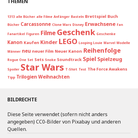
THEMEN
Brettspiel
Buch
1313
alle Bücher
alle Filme
Anfänger
Basteln
Erwachsene
Carcassonne
Bücher
Clone Wars
Disney
Fan
Geschenk
Filme
Fanartikel
Figuren
Geschenke
LEGO
Kinder
Kanon
Kaufen
Looping Louie
Marvel
Modelle
Reihenfolge
neu
neuer Film
Neuer Kanon
Männer
Spiel
Spielzeug
Sets
Soundtrack
Rogue One
Set
Snoke
Star Wars
The Force Awakens
Spoiler
T-Shirt
Test
Trilogien
Weihnachten
Tipp
BILDRECHTE
Diese Seite verwendet (sofern nicht anders
angegeben) CC0-Bilder von Pixabay und anderen
Quellen.