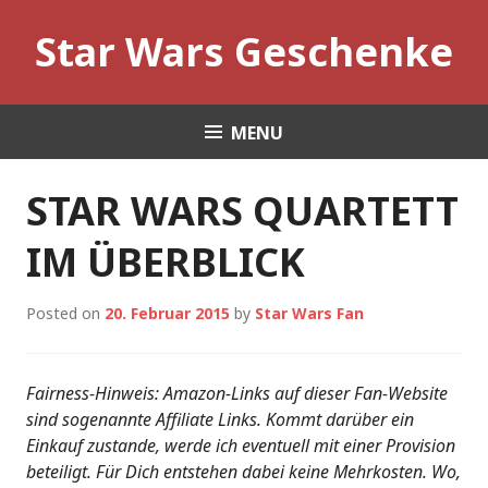
Skip
Star Wars Geschenke
to
content
MENU
STAR WARS QUARTETT
IM ÜBERBLICK
Posted on
20. Februar 2015
by
Star Wars Fan
Fairness-Hinweis: Amazon-Links auf dieser Fan-Website
sind sogenannte Affiliate Links. Kommt darüber ein
Einkauf zustande, werde ich eventuell mit einer Provision
beteiligt. Für Dich entstehen dabei keine Mehrkosten. Wo,