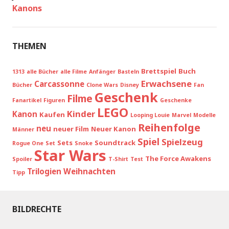
Kanons
THEMEN
Brettspiel
Buch
1313
alle Bücher
alle Filme
Anfänger
Basteln
Erwachsene
Carcassonne
Bücher
Clone Wars
Disney
Fan
Geschenk
Filme
Fanartikel
Figuren
Geschenke
LEGO
Kinder
Kanon
Kaufen
Looping Louie
Marvel
Modelle
Reihenfolge
neu
neuer Film
Neuer Kanon
Männer
Spiel
Spielzeug
Sets
Soundtrack
Rogue One
Set
Snoke
Star Wars
The Force Awakens
Spoiler
T-Shirt
Test
Trilogien
Weihnachten
Tipp
BILDRECHTE