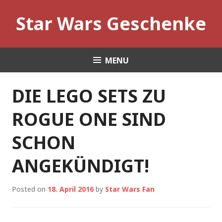
Skip
Star Wars Geschenke
to
content
MENU
DIE LEGO SETS ZU
ROGUE ONE SIND
SCHON
ANGEKÜNDIGT!
Posted on
18. April 2016
by
Star Wars Fan