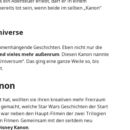
s ein Abenteuer erlebt, darf er in einem
t bereits tot sein, wenn beide im selben „Kanon“
niverse
sammenhängende Geschichten. Eben nicht nur die
und vieles mehr außenrum
. Diesen Kanon nannte
niversum“. Das ging eine ganze Weile so, bis
t.
anon
t hat, wollten sie ihren kreativen mehr Freiraum
 gemacht, welche Star Wars Geschichten der Start
s war neben den Haupt-Filmen der zwei Trilogien
en Filmen. Gemeinsam mit den seitdem neu
isney Kanon
.