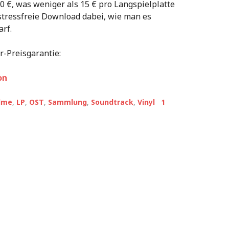
,00 €, was weniger als 15 € pro Langspielplatte
 stressfreie Download dabei, wie man es
arf.
r-Preisgarantie:
on
ilme
,
LP
,
OST
,
Sammlung
,
Soundtrack
,
Vinyl
1