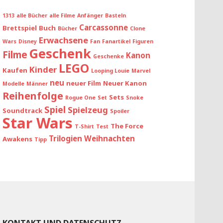
1313
alle Bücher
alle Filme
Anfänger
Basteln
Carcassonne
Brettspiel
Buch
Bücher
Clone
Erwachsene
Wars
Disney
Fan
Fanartikel
Figuren
Geschenk
Filme
Kanon
Geschenke
LEGO
Kinder
Kaufen
Looping Louie
Marvel
neu
neuer Film
Neuer Kanon
Modelle
Männer
Reihenfolge
Sets
Rogue One
Set
Snoke
Spiel
Spielzeug
Soundtrack
Spoiler
Star Wars
The Force
T-Shirt
Test
Trilogien
Weihnachten
Awakens
Tipp