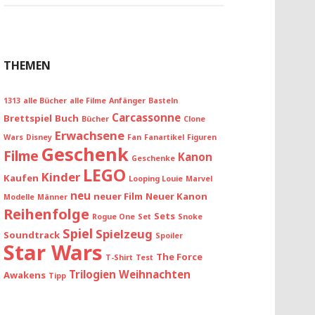
THEMEN
1313
alle Bücher
alle Filme
Anfänger
Basteln
Carcassonne
Brettspiel
Buch
Bücher
Clone
Erwachsene
Wars
Disney
Fan
Fanartikel
Figuren
Geschenk
Filme
Kanon
Geschenke
LEGO
Kinder
Kaufen
Looping Louie
Marvel
neu
neuer Film
Neuer Kanon
Modelle
Männer
Reihenfolge
Sets
Rogue One
Set
Snoke
Spiel
Spielzeug
Soundtrack
Spoiler
Star Wars
The Force
T-Shirt
Test
Trilogien
Weihnachten
Awakens
Tipp